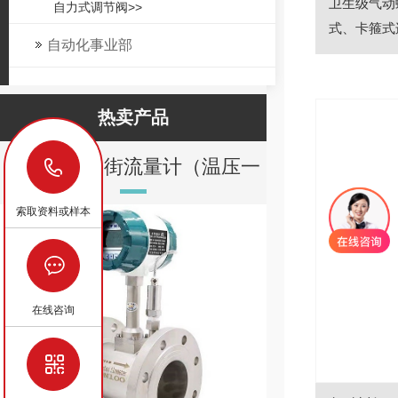
卫生级气动
自力式调节阀>>
式、卡箍式连
自动化事业部
热卖产品
18629029878
蒸汽智能涡街流量计（温压一
金属转
体化）
索取资料或样本
在线咨询